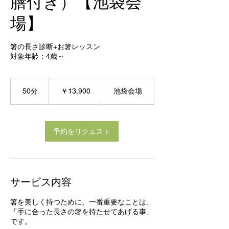
膳付き）【池袋会
場】
箸の長さ診断+お箸レッスン
対象年齢：4歳～
13,900
円
50分
5
￥13,900
池袋会場
0
分
予約をリクエスト
サービス内容
箸を美しく持つために、一番重要なことは、
「手に合った長さの箸を持たせてあげる事」
です。