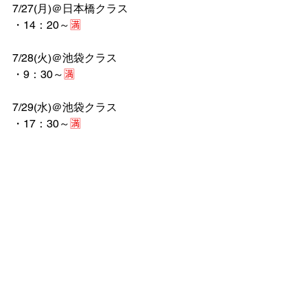
7/27(月)＠日本橋クラス
・14：20～
🈵
7/28(火)＠池袋クラス
・9：30～
🈵
7/29(水)＠池袋クラス
・17：30～
🈵
7/30(木)＠池袋クラス
・17：00～
🈵
7/31(金)＠池袋クラス
・17：00～
🈵
また、ホームページだけでなくインス
タグラムでの情報も発信しておりま
す。
ぜひ、こちらもフォローをお願いしま