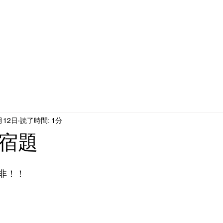
ホーム
メッセージ
How to
講座一覧
プロフィ
月12日
読了時間: 1分
宿題
非！！